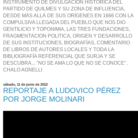
INSTRUMENTO DE DIVULGACIÓN HISTÓRICA DEL
PARTIDO DE QUILMES Y SU ZONA DE INFLUENCIA,
DESDE MÁS ALLÁ DE SUS ORÍGENES EN 1666 CON LA
COMPULSIVA LLEGADA DEL PUEBLO QUE NOS DIO
GENTILICIO Y TOPONIMIA, LAS TRES FUNDACIONES,
FRAGMENTACION POLITICA, ORIGEN Y DESARROLLO
DE SUS INSTITUCIONES, BIOGRAFÍAS, COMENTARIO
DE LIBROS DE AUTORES LOCALES Y TODA LA
BIBLIOGRAFÍA REFERENCIAL QUE SURJA Y SE
DESCUBRA... "NO SE AMA LO QUE NO SE CONOCE".
CHALO AGNELLI
sábado, 11 de junio de 2022
REPORTAJE A LUDOVICO PÉREZ
POR JORGE MOLINARI